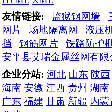
HTML
XML
友情链接:
监狱钢网墙
网片
场地隔离网
液压
挡
钢筋网片
铁路防护
安平县艾瑞金属丝网有限
企业分站:
河北
山东
陕西
海南
安徽
江西
贵州
湖南
广东
福建
甘肃
新疆
内蒙