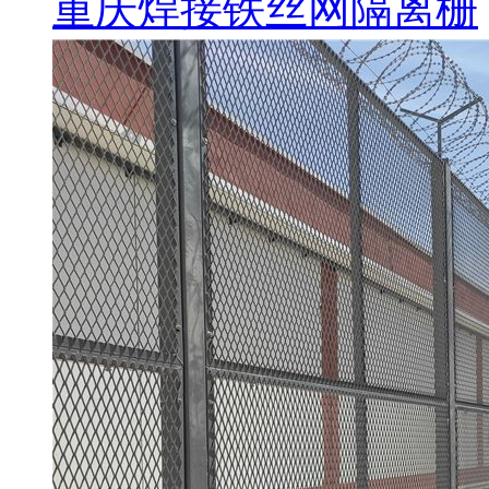
重庆焊接铁丝网隔离栅