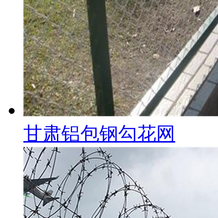
甘肃铝包钢勾花网