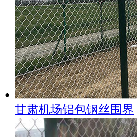
甘肃机场铝包钢丝围界