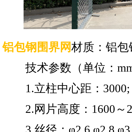
铝包钢围界网
材质：铝包
技术参数（单位：m
1.立柱中心距：3000;
2.网片高度：1600～25
3.丝径：φ2.6 φ2.8 φ3.