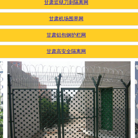
甘肃监狱刀刺隔离网
甘肃机场围界网
甘肃铝包钢护栏网
甘肃高安全隔离网