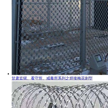
甘肃监狱、看守所、戒毒所系列之焊接梅花刺型