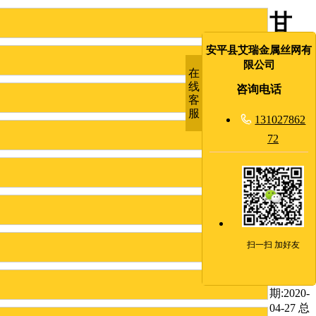
甘
肃
安平县艾瑞金属丝网有
限公司
在
梅
线
咨询电话
客
花
服

131027862
72
刺
钢
网
墙
扫一扫 加好友
发布日
期:2020-
04-27 总