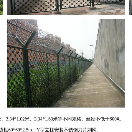
24米、3.34*1.02米、3.34*1.63米等不同规格、丝经不低于600#。
边框60*60*2.5m、Y型立柱安装不锈钢刀片刺网。