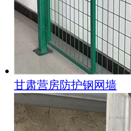
甘肃营房防护钢网墙