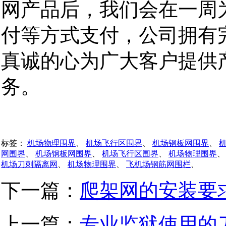
网产品后，我们会在一周
付等方式支付，公司拥有
真诚的心为广大客户提供
务。
标签：
机场物理围界
、
机场飞行区围界
、
机场钢板网围界
、
网围界
、
机场钢板网围界
、
机场飞行区围界
、
机场物理围界
机场刀刺隔离网
、
机场物理围界
、
飞机场钢筋网围栏
、
下一篇：
爬架网的安装要
上一篇：
专业监狱使用的