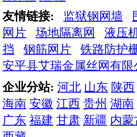
友情链接:
监狱钢网墙
网片
场地隔离网
液压
挡
钢筋网片
铁路防护
安平县艾瑞金属丝网有限
企业分站:
河北
山东
陕西
海南
安徽
江西
贵州
湖南
广东
福建
甘肃
新疆
内蒙
西藏