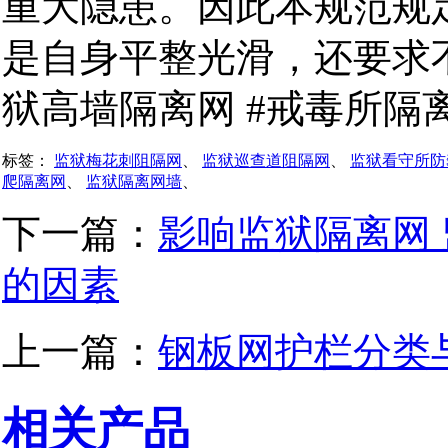
重大隐患。因此本规范规
是自身平整光滑，还要求
狱高墙隔离网 #戒毒所隔
标签：
监狱梅花刺阻隔网
、
监狱巡查道阻隔网
、
监狱看守所防
爬隔离网
、
监狱隔离网墙
、
下一篇：
影响监狱隔离网
的因素
上一篇：
钢板网护栏分类
相关产品