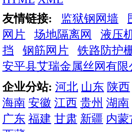
友情链接:
监狱钢网墙
网片
场地隔离网
液压
挡
钢筋网片
铁路防护
安平县艾瑞金属丝网有限
企业分站:
河北
山东
陕西
海南
安徽
江西
贵州
湖南
广东
福建
甘肃
新疆
内蒙