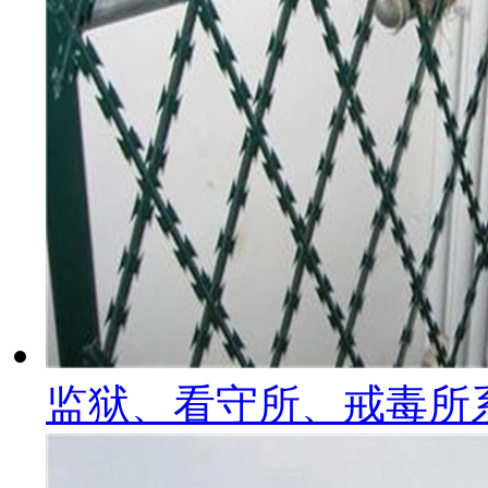
监狱、看守所、戒毒所