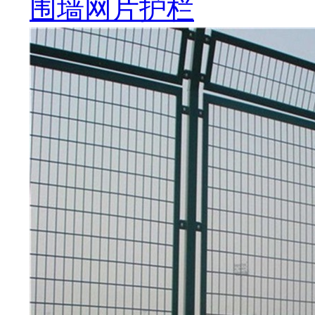
围墙网片护栏