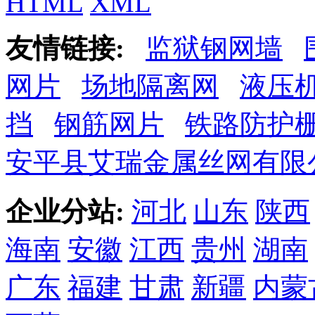
HTML
XML
友情链接:
监狱钢网墙
网片
场地隔离网
液压
挡
钢筋网片
铁路防护
安平县艾瑞金属丝网有限
企业分站:
河北
山东
陕西
海南
安徽
江西
贵州
湖南
广东
福建
甘肃
新疆
内蒙