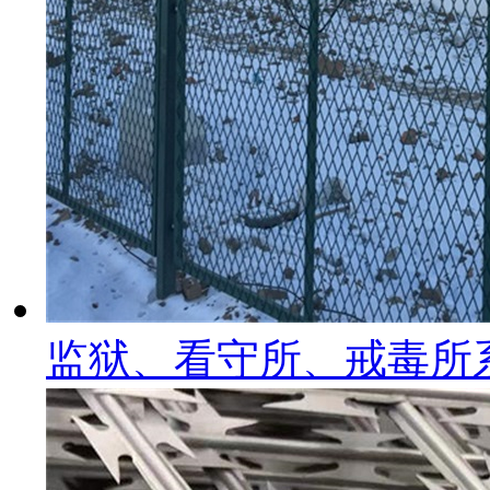
监狱、看守所、戒毒所