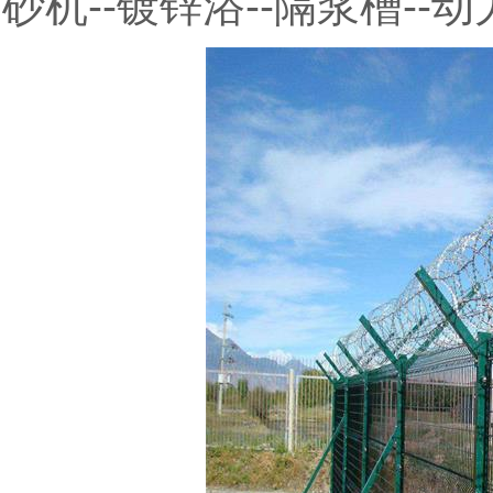
砂机--镀锌浴--隔浆槽--