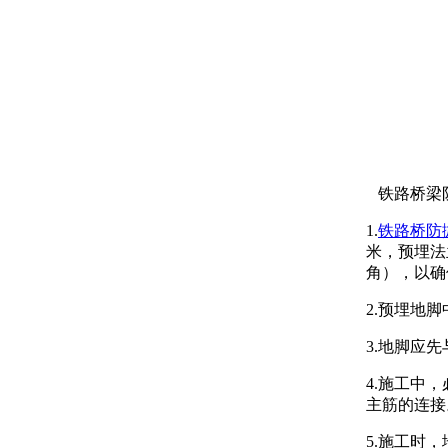
铁路桥梁
1.
铁路桥防
米，预埋法
角），以确
2.预埋地
3.地脚应
4.施工中
主筋的连接
5.施工时