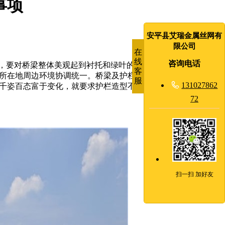
事项
安平县艾瑞金属丝网有
限公司
在
线
咨询电话
，要对桥梁整体美观起到衬托和绿叶的作用，因此护栏造型要
客
所在地周边环境协调统一。桥梁及护栏与周围的环境同时存在
服

131027862
千姿百态富于变化，就要求护栏造型不仅要与桥型相适应，而
72
扫一扫 加好友