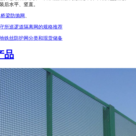
装后水平、竖直。
路桥梁防抛网
、
守所巡逻道隔离网的规格推荐
地铁丝防护网分类和现货储备
产品