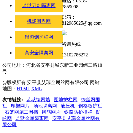
电话：0318-
监狱刀刺隔离网
7859098
邮箱：
机场围界网
812985025@qq.com
铝包钢护栏网
咨询热线
高安全隔离网
13102786272
公司地址：河北省安平县城东新工业园纬二路18
号
@版权所有 安平县艾瑞金属丝网有限公司 网站
地图：
HTML
XML
友情链接:
监狱钢网墙
围地护栏网
铁丝网围
栏
爬架网片
场地隔离网
液压机
钢格板护栏
石笼网施工围挡
钢筋网片
铁路防护栅栏
防
眩网
监狱金属隔离网
安平县艾瑞金属丝网有
限公司