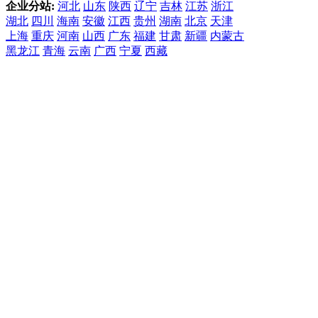
企业分站:
河北
山东
陕西
辽宁
吉林
江苏
浙江
湖北
四川
海南
安徽
江西
贵州
湖南
北京
天津
上海
重庆
河南
山西
广东
福建
甘肃
新疆
内蒙古
黑龙江
青海
云南
广西
宁夏
西藏