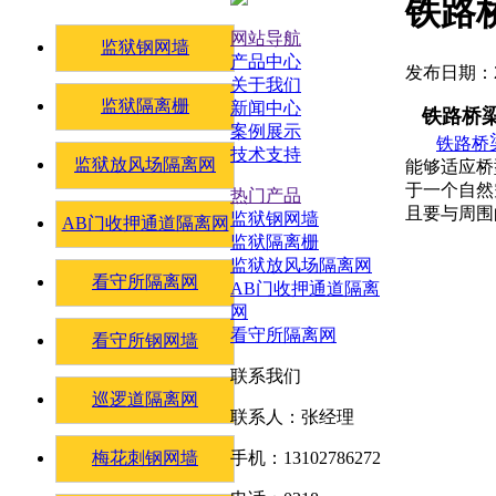
铁路
网站导航
监狱钢网墙
产品中心
发布日期：20
关于我们
监狱隔离栅
新闻中心
铁路桥梁
案例展示
铁路桥
技术支持
监狱放风场隔离网
能够适应桥
于一个自然
热门产品
且要与周围
监狱钢网墙
AB门收押通道隔离网
监狱隔离栅
监狱放风场隔离网
看守所隔离网
AB门收押通道隔离
网
看守所隔离网
看守所钢网墙
联系我们
巡逻道隔离网
联系人：张经理
梅花刺钢网墙
手机：13102786272