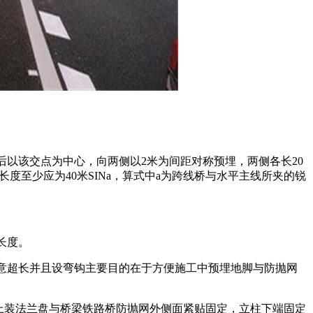
以该交点为中心，向两侧以2米为间距对称预埋，两侧各长20
度至少应为40米SINa，算式中a为跨线桥与水平主线所夹的锐
长度。
故意超长并且设弯钩主要目的在于方便施工中预埋地脚与防抛网
.上装法兰盘与桥梁铁路桥防抛网外侧面紧贴固定，立柱下端固定