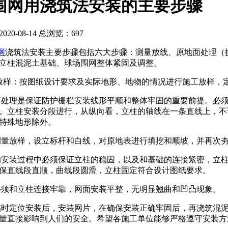
围网用浇筑法安装的主要步骤
20-08-14 总浏览：
697
网
浇筑法安装主要步骤包括六大步骤：测量放线、原地面处理（
筑立柱混泥土基础、球场围网整体紧固及调整。
放样：按图纸设计要求及实际地形、地物的情况进行施工放样
处理是保证防护栅栏安装线形平顺和整体牢固的重要前提。必
。立柱安装分段进行，从纵向看，立柱的轴线在一条直线上，不
，特殊地形除外。
测量放样，设立标杆和白线，对原地表进行填挖和顺坡，并再
安装过程中必须保证立柱的稳固，以及和基础的连接紧密，立
确保直线段直顺，曲线段圆滑，立柱固定符合设计图纸要求
须和立柱连接牢靠，网面安装平整，无明显翘曲和凹凸现象。
时定位安装后，安装网片，在确保安装正确牢固后，再浇筑混泥
量直接影响到人们的安全。希望各施工单位能够严格遵守安装方