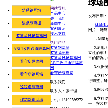
球场
网站导航
监狱钢网墙
产品中心
发布日期：20
关于我们
监狱隔离栅
新闻中心
球场围
案例展示
网片、浇
技术支持
监狱放风场隔离网
1. 测量
热门产品
2.原地面
监狱钢网墙
AB门收押通道隔离网
立柱的牢固
监狱隔离栅
平的情况
监狱放风场隔离网
看守所隔离网
AB门收押通道隔离
3.根据
网
看守所隔离网
看守所钢网墙
4.立柱的
行调整，
联系我们
巡逻道隔离网
5.网片必
联系人：张经理
6.立柱临
梅花刺钢网墙
手机：13102786272
一，安装质