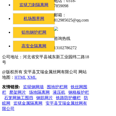
电话：0318-
监狱刀刺隔离网
7859098
邮箱：
机场围界网
812985025@qq.com
铝包钢护栏网
咨询热线
高安全隔离网
13102786272
公司地址：河北省安平县城东新工业园纬二路18
号
@版权所有 安平县艾瑞金属丝网有限公司 网站
地图：
HTML
XML
友情链接:
监狱钢网墙
围地护栏网
铁丝网围
栏
爬架网片
场地隔离网
液压机
钢格板护栏
石笼网施工围挡
钢筋网片
铁路防护栅栏
防
眩网
监狱金属隔离网
安平县艾瑞金属丝网有
限公司