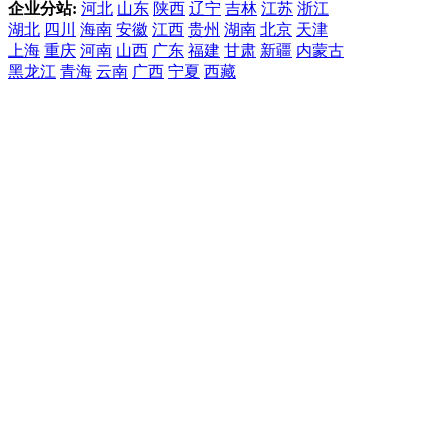
企业分站:
河北
山东
陕西
辽宁
吉林
江苏
浙江
湖北
四川
海南
安徽
江西
贵州
湖南
北京
天津
上海
重庆
河南
山西
广东
福建
甘肃
新疆
内蒙古
黑龙江
青海
云南
广西
宁夏
西藏