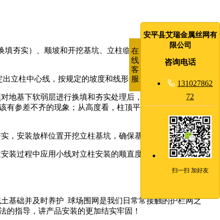
安平县艾瑞金属丝网有
限公司
换填夯实）、顺坡和开挖基坑、立柱临时定位、安装球场围网
在
线
咨询电话
客
服
，定出立柱中心线，按规定的坡度和线形安装球场围网。

131027862
72
须对地基下软弱层进行换填和夯实处理后，方可埋设立柱，确保
该有参差不齐的现象；从高度看，柱顶平顺，不应出现高低不
次夯实，安装放样位置开挖立柱基坑，确保基坑尺寸。
柱安装过程中应用小线对立柱安装的顺直度进行检测，对局部进
。
扫一扫 加好友
土基础并及时养护 球场围网是我们日常常接触的护栏网之
法的指导，讲产品安装的更加结实牢固！