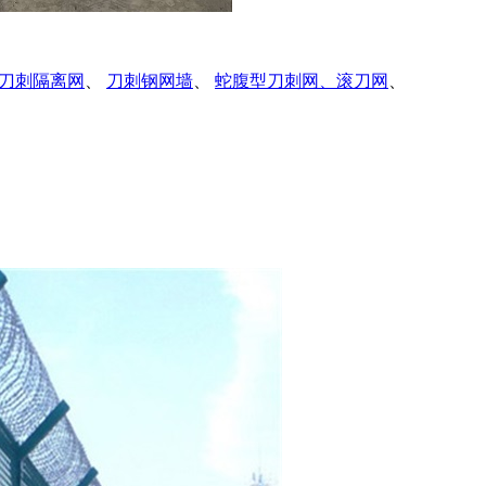
刀刺隔离网
、
刀刺钢网墙
、
蛇腹型刀刺网、滚刀网
、