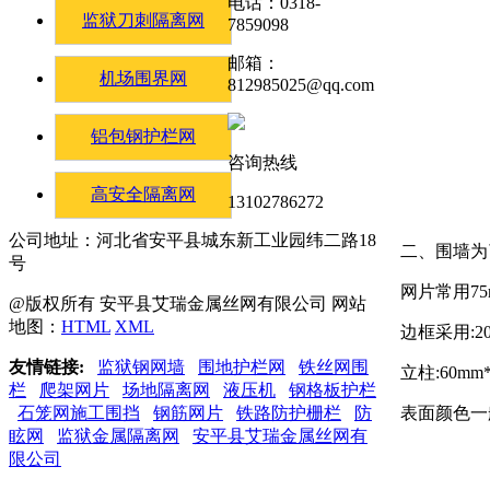
电话：0318-
监狱刀刺隔离网
7859098
邮箱：
机场围界网
812985025@qq.com
铝包钢护栏网
咨询热线
高安全隔离网
13102786272
公司地址：河北省安平县城东新工业园纬二路18
二、围墙为
号
网片常用75m
@版权所有 安平县艾瑞金属丝网有限公司 网站
地图：
HTML
XML
边框采用:20
友情链接:
监狱钢网墙
围地护栏网
铁丝网围
立柱:60mm
栏
爬架网片
场地隔离网
液压机
钢格板护栏
表面颜色一
石笼网施工围挡
钢筋网片
铁路防护栅栏
防
眩网
监狱金属隔离网
安平县艾瑞金属丝网有
限公司