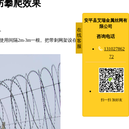
防攀爬效果
安平县艾瑞金属丝网有
限公司
。
在
线
咨询电话
用间隔2m-3m一根。把带刺网架设在支架上面，这种简单的
客
服

131027862
72
扫一扫 加好友