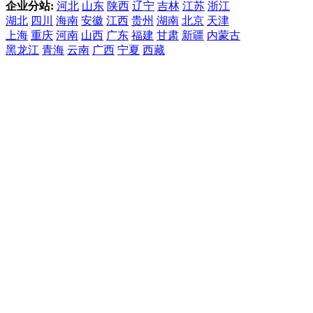
企业分站:
河北
山东
陕西
辽宁
吉林
江苏
浙江
湖北
四川
海南
安徽
江西
贵州
湖南
北京
天津
上海
重庆
河南
山西
广东
福建
甘肃
新疆
内蒙古
黑龙江
青海
云南
广西
宁夏
西藏