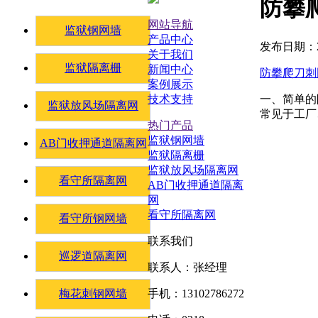
防攀
网站导航
监狱钢网墙
产品中心
发布日期：20
关于我们
监狱隔离栅
新闻中心
防攀爬刀刺
案例展示
一、简单的
技术支持
监狱放风场隔离网
常见于工厂
热门产品
监狱钢网墙
AB门收押通道隔离网
监狱隔离栅
监狱放风场隔离网
看守所隔离网
AB门收押通道隔离
网
看守所隔离网
看守所钢网墙
联系我们
巡逻道隔离网
联系人：张经理
梅花刺钢网墙
手机：13102786272