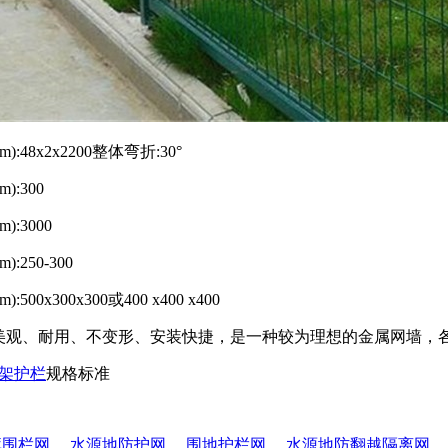
:48x2x2200整体弯折:30°
):300
):3000
:250-300
500x300x300或400 x400 x400
 美观、耐用、不变形、安装快捷，是一种较为理想的金属网墙，
架护栏
规格标准
库围栏网
、
水源地防护网
、
围地护栏网
、
水源地防翻越隔离网