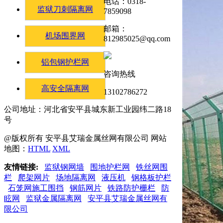
电话：0318-
监狱刀刺隔离网
7859098
邮箱：
机场围界网
812985025@qq.com
铝包钢护栏网
咨询热线
高安全隔离网
13102786272
公司地址：河北省安平县城东新工业园纬二路18
号
@版权所有 安平县艾瑞金属丝网有限公司 网站
地图：
HTML
XML
友情链接:
监狱钢网墙
围地护栏网
铁丝网围
栏
爬架网片
场地隔离网
液压机
钢格板护栏
石笼网施工围挡
钢筋网片
铁路防护栅栏
防
眩网
监狱金属隔离网
安平县艾瑞金属丝网有
限公司