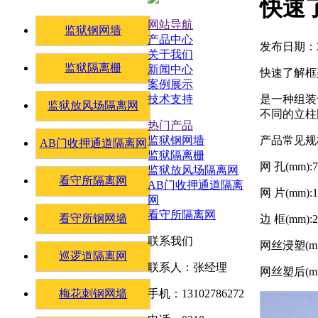
快速
网站导航
监狱钢网墙
产品中心
发布日期：20
关于我们
监狱隔离栅
新闻中心
快速了解框
案例展示
是一种组装
技术支持
监狱放风场隔离网
不同的立柱
热门产品
产品常见规
监狱钢网墙
AB门收押通道隔离网
监狱隔离栅
网 孔(mm):7
监狱放风场隔离网
看守所隔离网
AB门收押通道隔离
网 片(mm):1
网
看守所隔离网
看守所钢网墙
边 框(mm):2
联系我们
网丝浸塑(mm)
巡逻道隔离网
联系人：张经理
网丝塑后(mm)
梅花刺钢网墙
手机：13102786272