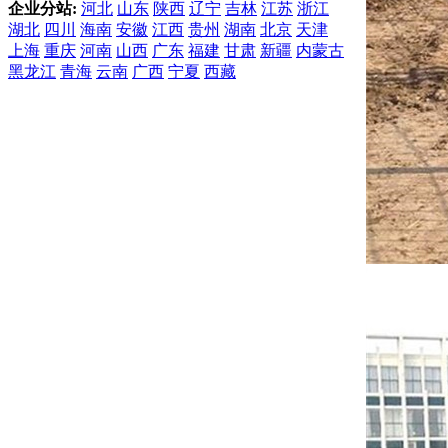
企业分站:
河北
山东
陕西
辽宁
吉林
江苏
浙江
湖北
四川
海南
安徽
江西
贵州
湖南
北京
天津
上海
重庆
河南
山西
广东
福建
甘肃
新疆
内蒙古
黑龙江
青海
云南
广西
宁夏
西藏