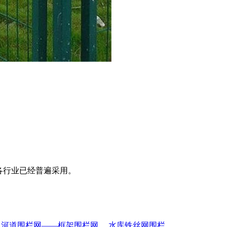
各行业已经普遍采用。
、
河道围栏网——框架围栏网
、
水库铁丝网围栏
、