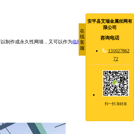
安平县艾瑞金属丝网有
限公司
在
线
咨询电话
可以制作成永久性网墙，又可以作为
临时隔离网
使用，只需采用
客
服

131027862
72
扫一扫 加好友