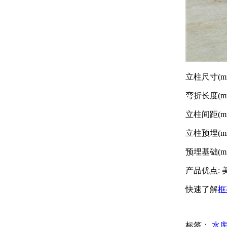
立柱尺寸(mm)
弯折长度(mm
立柱间距(mm
立柱预埋(mm)
预埋基础(mm):
产品优点:
快速了解
框
标签：
水