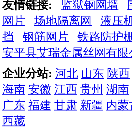
友情链接:
监狱钢网墙
网片
场地隔离网
液压
挡
钢筋网片
铁路防护
安平县艾瑞金属丝网有限
企业分站:
河北
山东
陕西
海南
安徽
江西
贵州
湖南
广东
福建
甘肃
新疆
内蒙
西藏