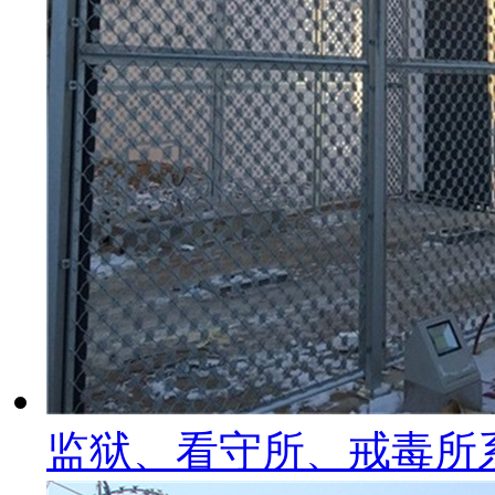
监狱、看守所、戒毒所