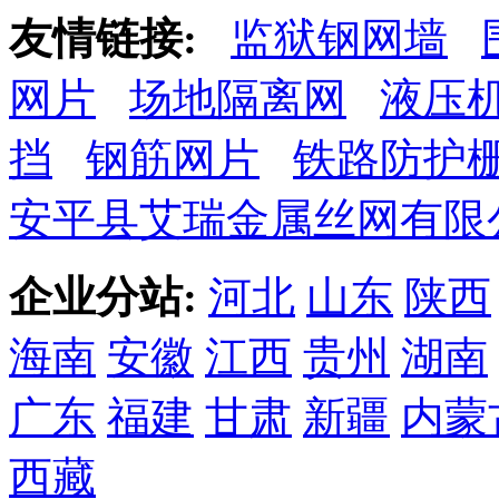
友情链接:
监狱钢网墙
网片
场地隔离网
液压
挡
钢筋网片
铁路防护
安平县艾瑞金属丝网有限
企业分站:
河北
山东
陕西
海南
安徽
江西
贵州
湖南
广东
福建
甘肃
新疆
内蒙
西藏