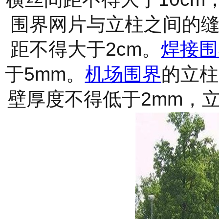
围界网片与立柱之间的
2cm
距不得大于
。
焊接围
5mm
于
。
机场围界
的立柱
2mm
壁厚度不得低于
，