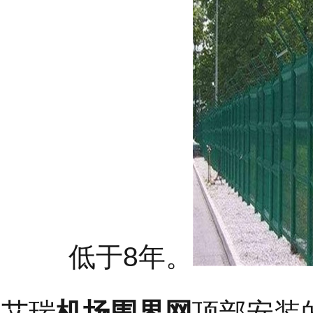
8
低于
年。
艾瑞
机场围界网
顶部安装