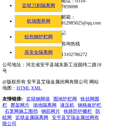
电话：0318-
监狱刀刺隔离网
7859098
邮箱：
机场围界网
812985025@qq.com
铝包钢护栏网
咨询热线
高安全隔离网
13102786272
公司地址：河北省安平县城东新工业园纬二路18
号
@版权所有 安平县艾瑞金属丝网有限公司 网站
地图：
HTML
XML
友情链接:
监狱钢网墙
围地护栏网
铁丝网围
栏
爬架网片
场地隔离网
液压机
钢格板护栏
石笼网施工围挡
钢筋网片
铁路防护栅栏
防
眩网
监狱金属隔离网
安平县艾瑞金属丝网有
限公司