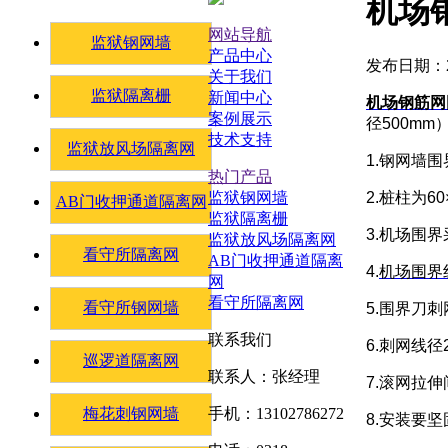
机场
网站导航
监狱钢网墙
产品中心
发布日期：20
关于我们
监狱隔离栅
新闻中心
机场钢筋网
案例展示
径
500mm
技术支持
监狱放风场隔离网
1.
钢网墙围
热门产品
2.
桩柱为
60
监狱钢网墙
AB门收押通道隔离网
监狱隔离栅
3.
机场围界
监狱放风场隔离网
看守所隔离网
AB门收押通道隔离
4.
机场围界
网
看守所隔离网
看守所钢网墙
5.
围界刀刺
联系我们
6.
刺网线径
巡逻道隔离网
联系人：张经理
7.
滚网拉伸
梅花刺钢网墙
手机：13102786272
8.
安装要坚