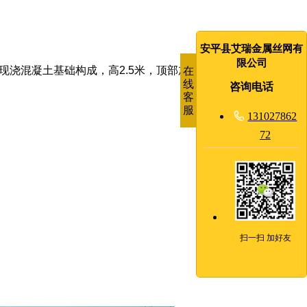
安平县艾瑞金属丝网有
限公司
现浇混凝土基础构成，高
2.5
米，顶部加装设刺丝笼防攀爬（直
在
线
咨询电话
客
服

131027862
72
扫一扫 加好友