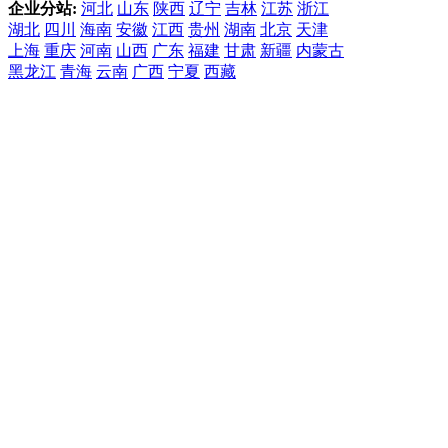
企业分站:
河北
山东
陕西
辽宁
吉林
江苏
浙江
湖北
四川
海南
安徽
江西
贵州
湖南
北京
天津
上海
重庆
河南
山西
广东
福建
甘肃
新疆
内蒙古
黑龙江
青海
云南
广西
宁夏
西藏