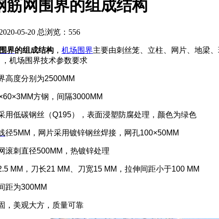
钢筋网围界的组成结构
20-05-20 总浏览：
556
围界
的组成结构
，
机场围界
主要由刺丝笼、立柱、网片、地梁、
），机场围界技术参数要求
界高度分别为
2500MM
×60×3MM
方钢，间隔
3000MM
采用低碳钢丝（
Q195
），表面浸塑防腐处理，颜色为绿色
线
径
5MM
，网片采用镀锌钢丝焊接，网孔
100×50MM
网滚刺直径
500MM
，热镀锌处理
2.5 MM
，刀长
21 MM
、刀宽
15 MM
，拉伸间距小于
100 MM
间距为
300MM
固，美观大方，质量可靠