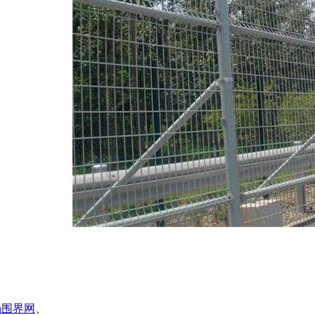
场围界网
、