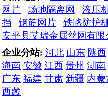
网片
场地隔离网
液压
挡
钢筋网片
铁路防护
安平县艾瑞金属丝网有限
企业分站:
河北
山东
陕西
海南
安徽
江西
贵州
湖南
广东
福建
甘肃
新疆
内蒙
西藏