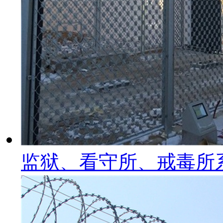
监狱、看守所、戒毒所