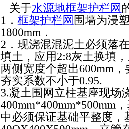
关于
水源地框架护栏网
1．
框架护栏网
围墙为浸
1800mm．
2．现浇混混泥土必须落
填土，应用2:8灰土换填，
两侧宽度个超出600mm
夯实系数不小于0.9
3.凝土围网立柱基座现场
400mm*400mm*500
中必须保证基础平整度，
40OX400X500mm