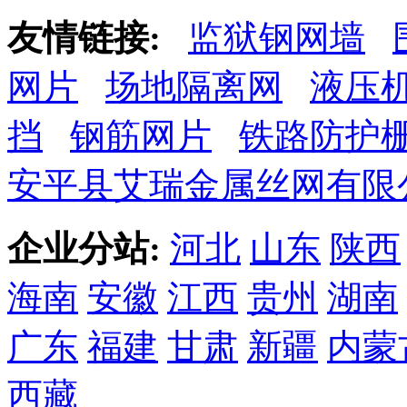
友情链接:
监狱钢网墙
网片
场地隔离网
液压
挡
钢筋网片
铁路防护
安平县艾瑞金属丝网有限
企业分站:
河北
山东
陕西
海南
安徽
江西
贵州
湖南
广东
福建
甘肃
新疆
内蒙
西藏