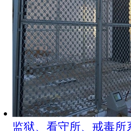
监狱、看守所、戒毒所