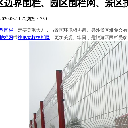
区边界围栏、园区围栏网、景区
20-06-11 总浏览：
759
界围栏
一定要美观大方，与景区环境相协调。另外景区难免会有
护栏网
或
桃形立柱护栏网
，更加美观、牢固，是旅游区围栏受欢