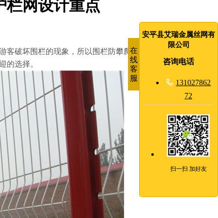
护栏网设计重点
安平县艾瑞金属丝网有
限公司
在
游客破坏围栏的现象，所以围栏防攀爬、防破坏性能要高，艾
线
咨询电话
迎的选择。
客
服

131027862
72
扫一扫 加好友