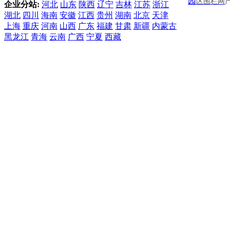
园
区围栏网
企业分站:
河北
山东
陕西
辽宁
吉林
江苏
浙江
湖北
四川
海南
安徽
江西
贵州
湖南
北京
天津
上海
重庆
河南
山西
广东
福建
甘肃
新疆
内蒙古
黑龙江
青海
云南
广西
宁夏
西藏