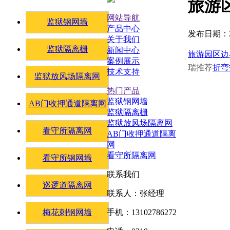
旅游
网站导航
监狱钢网墙
产品中心
发布日期：20
关于我们
监狱隔离栅
新闻中心
旅游园区边
案例展示
瑞推荐
折弯
技术支持
监狱放风场隔离网
热门产品
监狱钢网墙
AB门收押通道隔离网
监狱隔离栅
监狱放风场隔离网
看守所隔离网
AB门收押通道隔离
网
看守所隔离网
看守所钢网墙
联系我们
巡逻道隔离网
联系人：张经理
梅花刺钢网墙
手机：13102786272