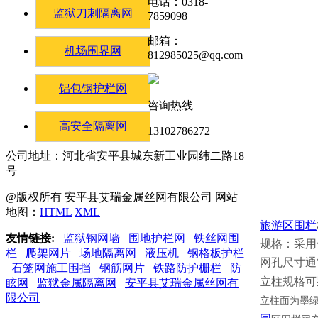
电话：0318-
监狱刀刺隔离网
7859098
邮箱：
机场围界网
812985025@qq.com
铝包钢护栏网
咨询热线
高安全隔离网
13102786272
公司地址：河北省安平县城东新工业园纬二路18
号
@版权所有 安平县艾瑞金属丝网有限公司 网站
地图：
HTML
XML
旅游区围栏
友情链接:
监狱钢网墙
围地护栏网
铁丝网围
规格：采
栏
爬架网片
场地隔离网
液压机
钢格板护栏
网孔尺寸通常为
石笼网施工围挡
钢筋网片
铁路防护栅栏
防
立柱规格可
眩网
监狱金属隔离网
安平县艾瑞金属丝网有
限公司
立柱面为墨