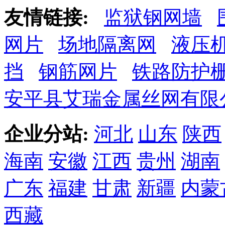
友情链接:
监狱钢网墙
网片
场地隔离网
液压
挡
钢筋网片
铁路防护
安平县艾瑞金属丝网有限
企业分站:
河北
山东
陕西
海南
安徽
江西
贵州
湖南
广东
福建
甘肃
新疆
内蒙
西藏