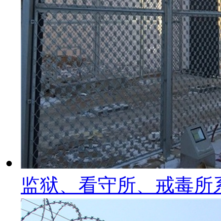
监狱、看守所、戒毒所