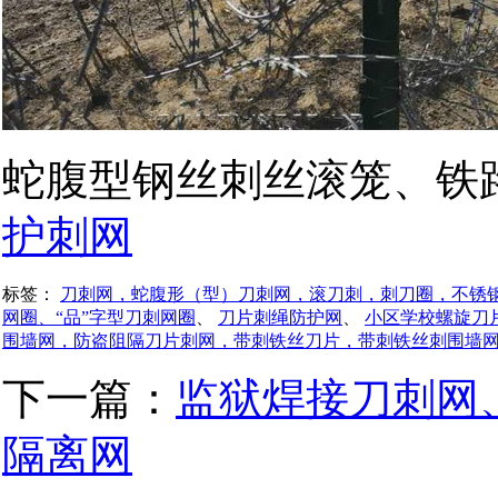
蛇腹型钢丝刺丝滚笼、铁
护刺网
标签：
刀刺网，蛇腹形（型）刀刺网，滚刀刺，刺刀圈，不锈
网圈、“品”字型刀刺网圈
、
刀片刺绳防护网
、
小区学校螺旋刀
围墙网，防盗阻隔刀片刺网，带刺铁丝刀片，带刺铁丝刺围墙
下一篇：
监狱焊接刀刺网
隔离网