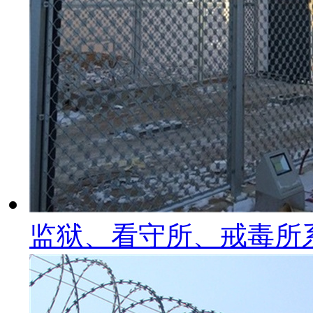
监狱、看守所、戒毒所