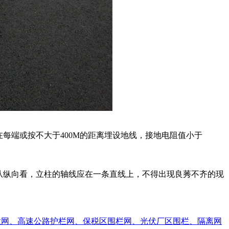
每端或按不大于400M的距离埋设地线，接地电阻值小于
从纵向看，立柱的轴线应在一条直线上，不得出现良莠不齐的现
栏网、高速公路护栏网、保税区围栏网、光伏厂区围栏、隔离网