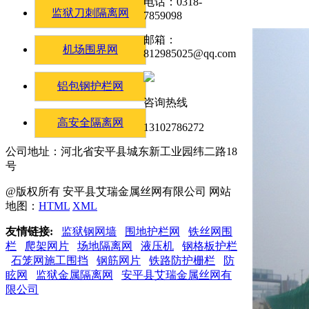
电话：0318-
监狱刀刺隔离网
7859098
邮箱：
机场围界网
812985025@qq.com
铝包钢护栏网
咨询热线
高安全隔离网
13102786272
公司地址：河北省安平县城东新工业园纬二路18
号
@版权所有 安平县艾瑞金属丝网有限公司 网站
地图：
HTML
XML
友情链接:
监狱钢网墙
围地护栏网
铁丝网围
栏
爬架网片
场地隔离网
液压机
钢格板护栏
石笼网施工围挡
钢筋网片
铁路防护栅栏
防
眩网
监狱金属隔离网
安平县艾瑞金属丝网有
限公司