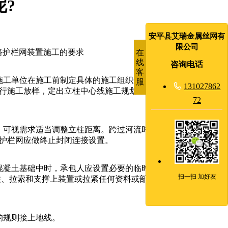
?
安平县艾瑞金属丝网有
限公司
路护栏网装置施工的要求
在
线
咨询电话
客
施工单位在施工前制定具体的施工组织规划送监理工程师审批。
服

131027862
行施工放样，定出立柱中心线施工规划，进行必要的清场和挖
72
，可视需求适当调整立柱距离。跨过河流时，当河两岸宽不超过
路护栏网应做终止封闭连接设置。
混凝土基础中时，承包人应设置必要的临时拉索或支撑，以把立
扫一扫 加好友
柱、拉索和支撑上装置或拉紧任何资料或部件。一切立柱均应按
的规则接上地线。