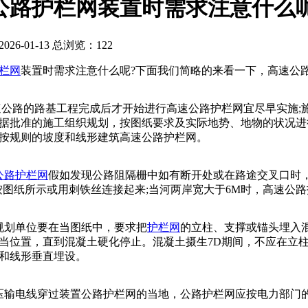
公路护栏网装置时需求注意什么呢
26-01-13 总浏览：
122
栏网
装置时需求注意什么呢?下面我们简略的来看一下，高速公
公路的路基工程完成后才开始进行高速公路护栏网宜尽早实施;
据批准的施工组织规划，按图纸要求及实际地势、地物的状况进
按规则的坡度和线形建筑高速公路护栏网。
公路护栏网
假如发现公路阻隔栅中如有断开处或在路途交叉口时
按图纸所示或用刺铁丝连接起来;当河两岸宽大于6M时，高速公
规划单位要在当图纸中，要求把
护栏网
的立柱、支撑或锚头埋入
当位置，直到混凝土硬化停止。混凝土摄生7D期间，不应在立
和线形垂直埋设。
输电线穿过装置公路护栏网的当地，公路护栏网应按电力部门