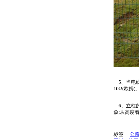
5、当电线
10Ω(欧姆)
6、立柱的
象;从高度
标签：
公