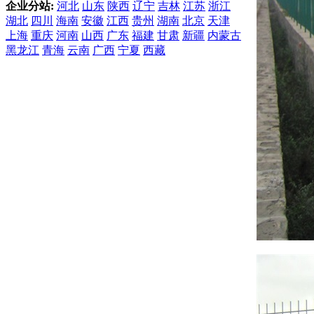
企业分站:
河北
山东
陕西
辽宁
吉林
江苏
浙江
湖北
四川
海南
安徽
江西
贵州
湖南
北京
天津
上海
重庆
河南
山西
广东
福建
甘肃
新疆
内蒙古
黑龙江
青海
云南
广西
宁夏
西藏