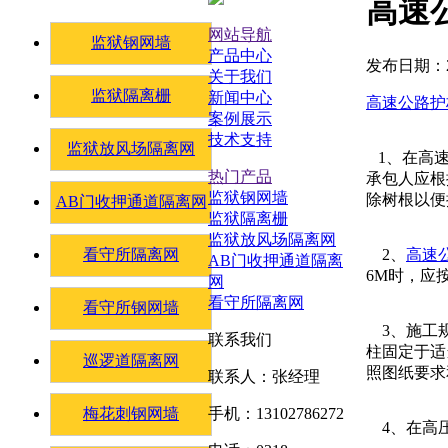
高速
网站导航
监狱钢网墙
产品中心
发布日期：20
关于我们
监狱隔离栅
新闻中心
高速公路护
案例展示
技术支持
监狱放风场隔离网
1、在高速
热门产品
承包人应根
监狱钢网墙
除树根以便
AB门收押通道隔离网
监狱隔离栅
监狱放风场隔离网
2、
高速
看守所隔离网
AB门收押通道隔离
6M时，应
网
看守所隔离网
看守所钢网墙
3、施工
联系我们
柱固定于适
巡逻道隔离网
照图纸要求
联系人：张经理
梅花刺钢网墙
手机：13102786272
4、在高压