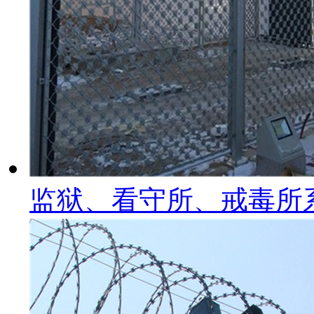
监狱、看守所、戒毒所