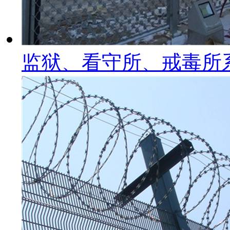
监狱、看守所、戒毒所