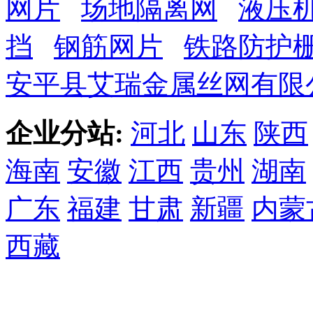
网片
场地隔离网
液压
挡
钢筋网片
铁路防护
安平县艾瑞金属丝网有限
企业分站:
河北
山东
陕西
海南
安徽
江西
贵州
湖南
广东
福建
甘肃
新疆
内蒙
西藏