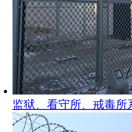
监狱、看守所、戒毒所