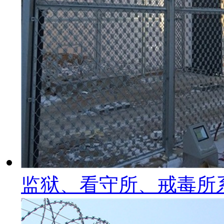
监狱、看守所、戒毒所