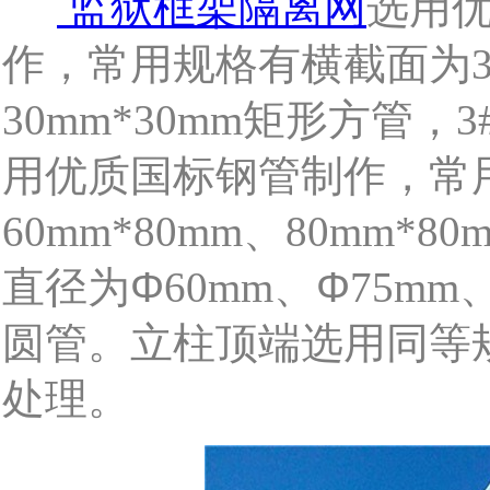
监狱框架隔离网
选用
作，常用规格有横截面为
30mm*30mm
矩形方管，
3
用优质国标钢管制作，常
、
60mm*80mm
80mm*80
直径为Φ
、Φ
60mm
75mm
圆管。立柱顶端选用同等
处理。