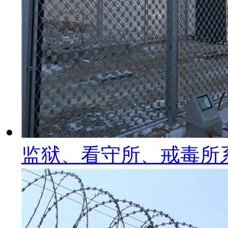
监狱、看守所、戒毒所