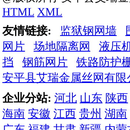
HTML
XML
友情链接:
监狱钢网墙
网片
场地隔离网
液压
挡
钢筋网片
铁路防护
安平县艾瑞金属丝网有限
企业分站:
河北
山东
陕西
海南
安徽
江西
贵州
湖南
广东
福建
甘肃
新疆
内蒙