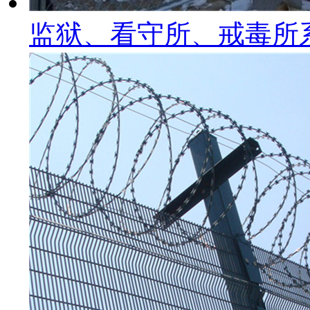
监狱、看守所、戒毒所