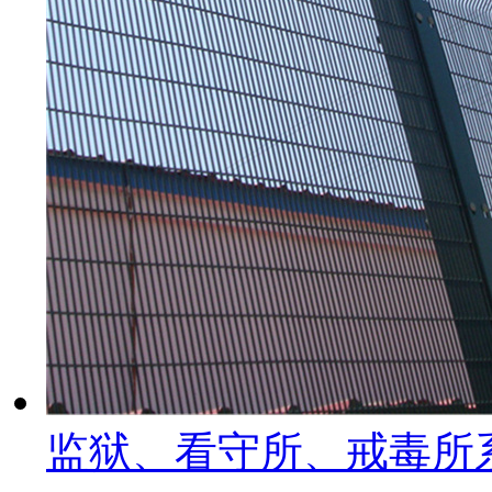
监狱、看守所、戒毒所