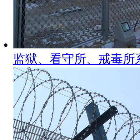
监狱、看守所、戒毒所