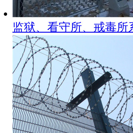
监狱、看守所、戒毒所