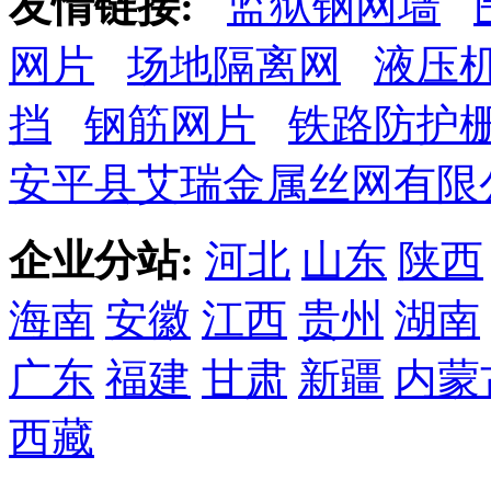
友情链接:
监狱钢网墙
网片
场地隔离网
液压
挡
钢筋网片
铁路防护
安平县艾瑞金属丝网有限
企业分站:
河北
山东
陕西
海南
安徽
江西
贵州
湖南
广东
福建
甘肃
新疆
内蒙
西藏