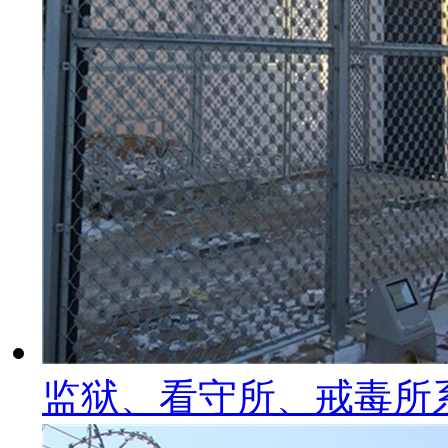
监狱、看守所、戒毒所