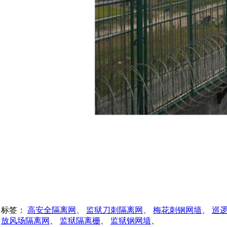
标签：
高安全隔离网
、
监狱刀刺隔离网
、
梅花刺钢网墙
、
巡
放风场隔离网
、
监狱隔离栅
、
监狱钢网墙
、