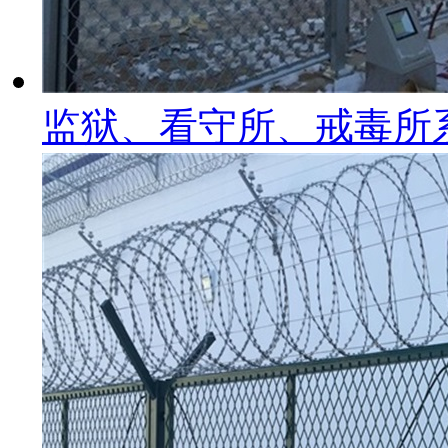
监狱、看守所、戒毒所