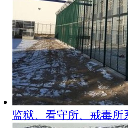
监狱、看守所、戒毒所