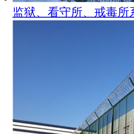
监狱、看守所、戒毒所