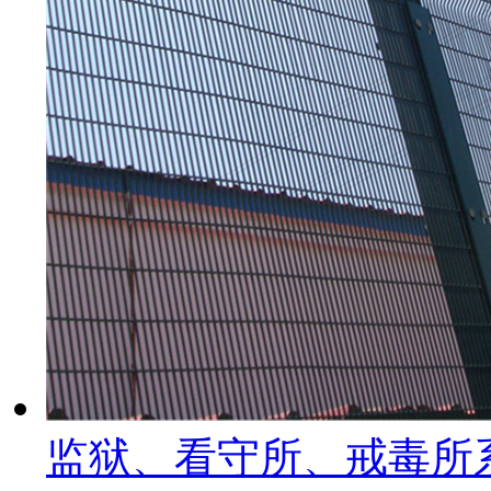
监狱、看守所、戒毒所