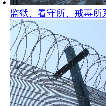
监狱、看守所、戒毒所