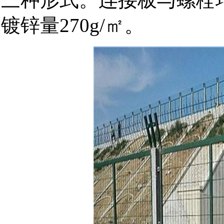
镀锌量270g/㎡。