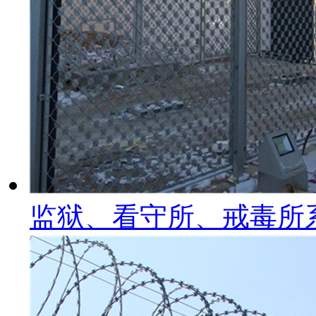
监狱、看守所、戒毒所