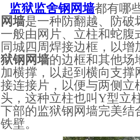
监狱监舍钢网墙
都有哪
网墙
是一种防翻越、防破
一般由网片、立柱和蛇腹
同城四周焊接边框，以增
狱钢网墙
的边框和其他场
加横撑，以起到横向支撑
接连接片，以便与两侧立
头，这种立柱也叫Y型立
下部的监狱钢网墙完美结
铁壁。