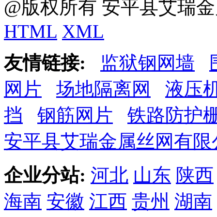
@版权所有 安平县艾瑞金
HTML
XML
友情链接:
监狱钢网墙
网片
场地隔离网
液压
挡
钢筋网片
铁路防护
安平县艾瑞金属丝网有限
企业分站:
河北
山东
陕西
海南
安徽
江西
贵州
湖南