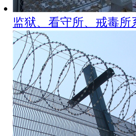
监狱、看守所、戒毒所