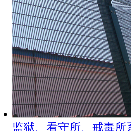
监狱、看守所、戒毒所