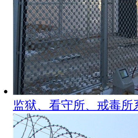
监狱、看守所、戒毒所