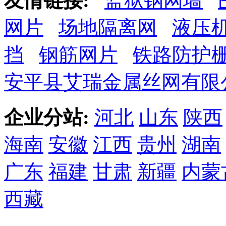
友情链接:
监狱钢网墙
网片
场地隔离网
液压
挡
钢筋网片
铁路防护
安平县艾瑞金属丝网有限
企业分站:
河北
山东
陕西
海南
安徽
江西
贵州
湖南
广东
福建
甘肃
新疆
内蒙
西藏