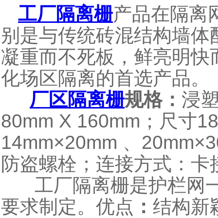
工厂隔离栅
产品在隔离
别是与传统砖混结构墙体
凝重而不死板，鲜亮明快
化场区隔离的首选产品。
厂区隔离栅
规格：
浸
80mm X 160mm
1
；尺寸
14mm×20mm
20mm×
、
防盗螺栓；连接方式：卡
工厂隔离栅是护栏网一
要求制定。
优点
：
结构新