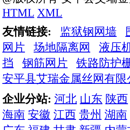
HTML
XML
友情链接:
监狱钢网墙
网片
场地隔离网
液压
挡
钢筋网片
铁路防护
安平县艾瑞金属丝网有限
企业分站:
河北
山东
陕西
海南
安徽
江西
贵州
湖南