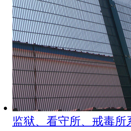
监狱、看守所、戒毒所