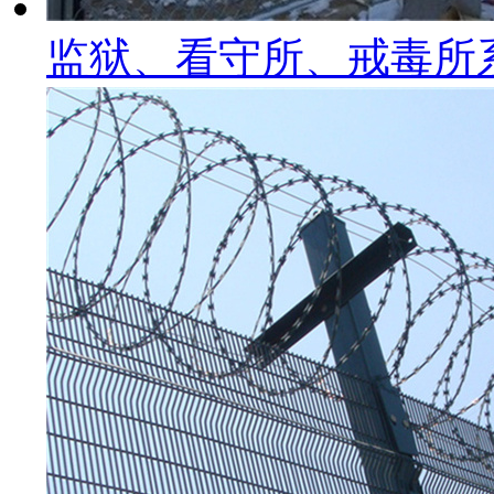
监狱、看守所、戒毒所