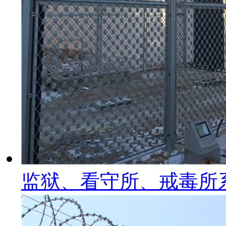
监狱、看守所、戒毒所