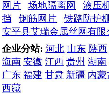
网片
场地隔离网
液压
挡
钢筋网片
铁路防护
安平县艾瑞金属丝网有限
企业分站:
河北
山东
陕西
海南
安徽
江西
贵州
湖南
广东
福建
甘肃
新疆
内蒙
西藏