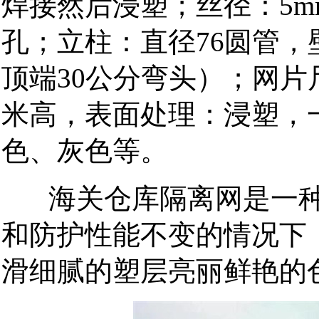
焊接然后浸塑；
丝径：
5
孔；
立柱：直径
圆管，
76
顶端
公分弯头）；
网片
30
米高，
表面处理：浸塑，
色、灰色等。
海关仓库隔离网
是一
和防护性能不变的情况下
滑细腻的塑层亮丽鲜艳的