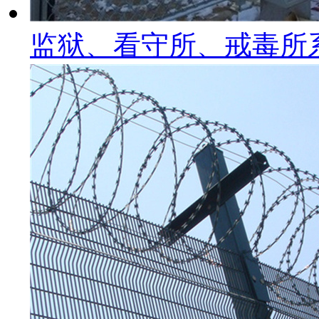
监狱、看守所、戒毒所