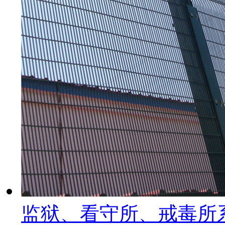
监狱、看守所、戒毒所