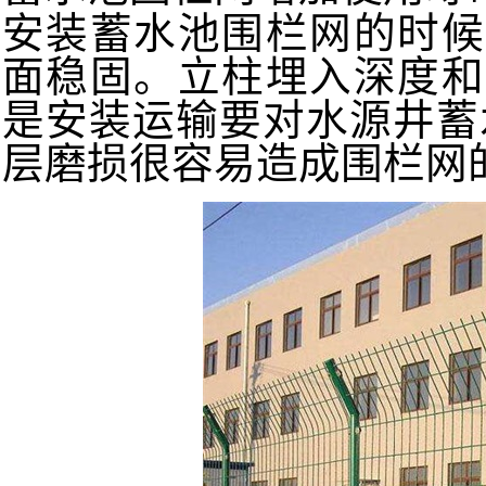
安装蓄水池围栏网的时候
面稳固。立柱埋入深度和
是安装运输要对水源井蓄
层磨损很容易造成围栏网