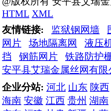
@版权所有 安平县艾瑞金
HTML
XML
友情链接:
监狱钢网墙
网片
场地隔离网
液压
挡
钢筋网片
铁路防护
安平县艾瑞金属丝网有限
企业分站:
河北
山东
陕西
海南
安徽
江西
贵州
湖南