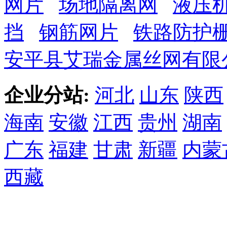
网片
场地隔离网
液压
挡
钢筋网片
铁路防护
安平县艾瑞金属丝网有限
企业分站:
河北
山东
陕西
海南
安徽
江西
贵州
湖南
广东
福建
甘肃
新疆
内蒙
西藏