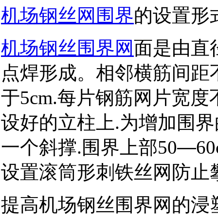
机场钢丝网围界
的设置形
机场钢丝围界网
面是由直
点焊形成。相邻横筋间距
于
每片钢筋网片宽度
5cm.
设好的立柱上
为增加围界
.
一个斜撑
围界上部
—
.
50
60
设置滚筒形刺铁丝网防止
提高机场钢丝围界网的浸