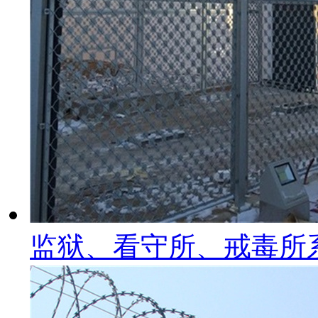
监狱、看守所、戒毒所