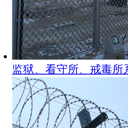
监狱、看守所、戒毒所