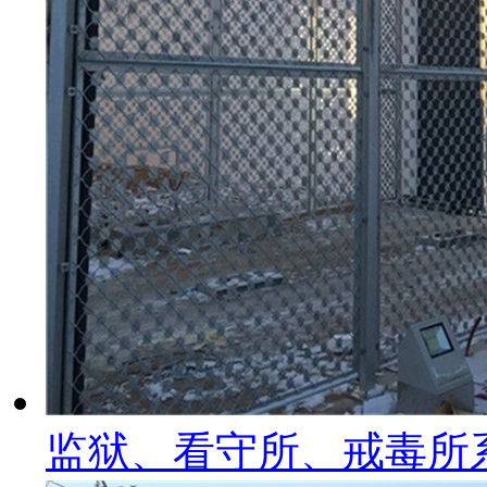
监狱、看守所、戒毒所