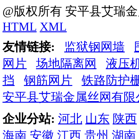
@版权所有 安平县艾瑞金
HTML
XML
友情链接:
监狱钢网墙
网片
场地隔离网
液压
挡
钢筋网片
铁路防护
安平县艾瑞金属丝网有限
企业分站:
河北
山东
陕西
海南
安徽
江西
贵州
湖南