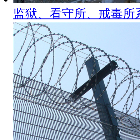
监狱、看守所、戒毒所