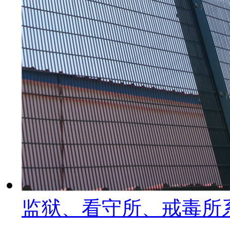
监狱、看守所、戒毒所