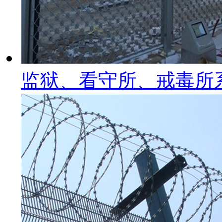
监狱、看守所、戒毒所