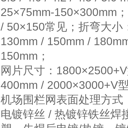
25
×
75mm-150
×
300mm
；
/ 50
×
150
常见；折弯大小
130mm / 150mm / 180m
150mm
；
网片尺寸：
1800
×
2500+V
400mm / 2000
×
3000+V
机场围栏网表面处理方式
电镀锌丝
/
热镀锌铁丝焊