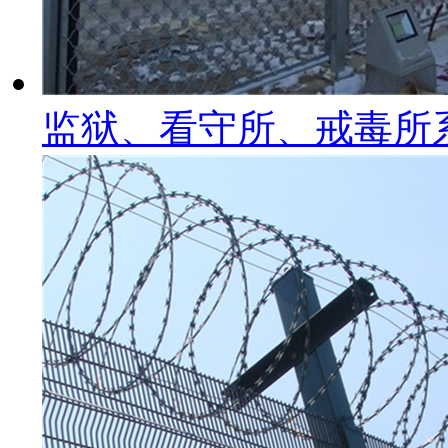
监狱、看守所、戒毒所