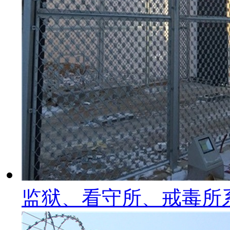
监狱、看守所、戒毒所