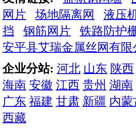
网片
场地隔离网
液压
挡
钢筋网片
铁路防护
安平县艾瑞金属丝网有限
企业分站:
河北
山东
陕西
海南
安徽
江西
贵州
湖南
广东
福建
甘肃
新疆
内蒙
西藏