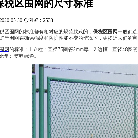
保税区围网的尺寸标准
20-05-30 总浏览：
2538
税区围网
的标准都有相对应的规范款式的，
保税区围网
一般都选
监管围网在确保强度和防护性能不变的情况下，更挨近人们的审
围网
的标准：1.立柱：直径75圆管2mm厚；2.边框：直径48圆管1.5m
表处理：浸塑 绿色。