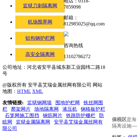
电话：0318-
监狱刀刺隔离网
7859098
邮箱：
机场围界网
812985025@qq.com
铝包钢护栏网
咨询热线
高安全隔离网
13102786272
公司地址：河北省安平县城东新工业园纬二路18
号
@版权所有 安平县艾瑞金属丝网有限公司 网站
地图：
HTML
XML
友情链接:
监狱钢网墙
围地护栏网
铁丝网围
栏
爬架网片
场地隔离网
液压机
钢格板护栏
石笼网施工围挡
钢筋网片
铁路防护栅栏
防
保税区
是海
眩网
监狱金属隔离网
安平县艾瑞金属丝网有
隔离设施—
限公司