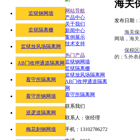
海关
网站导航
监狱钢网墙
产品中心
发布日期：20
关于我们
监狱隔离栅
新闻中心
海关保
案例展示
网墙，海关
技术支持
监狱放风场隔离网
保税区
热门产品
的；5.外
监狱钢网墙
AB门收押通道隔离网
监狱隔离栅
监狱放风场隔离网
看守所隔离网
AB门收押通道隔离
网
看守所隔离网
看守所钢网墙
联系我们
巡逻道隔离网
联系人：张经理
梅花刺钢网墙
手机：13102786272