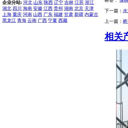
标签：
保
企业分站:
河北
山东
陕西
辽宁
吉林
江苏
浙江
湖北
四川
海南
安徽
江西
贵州
湖南
北京
天津
下一篇：
水
上海
重庆
河南
山西
广东
福建
甘肃
新疆
内蒙古
黑龙江
青海
云南
广西
宁夏
西藏
上一篇：
桥
相关