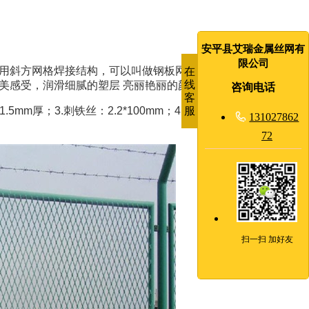
安平县艾瑞金属丝网有
限公司
用斜方网格焊接结构，可以叫做钢板网护栏,是一种新兴的阻隔
在
线
美感受，润滑细腻的塑层 亮丽艳丽的颜色，装饰性好。
咨询电话
客
服
m厚；3.刺铁丝：2.2*100mm；4.钢板网：100*50*4.5mm

131027862
72
扫一扫 加好友