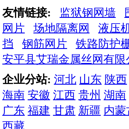
友情链接:
监狱钢网墙
网片
场地隔离网
液压
挡
钢筋网片
铁路防护
安平县艾瑞金属丝网有限
企业分站:
河北
山东
陕西
海南
安徽
江西
贵州
湖南
广东
福建
甘肃
新疆
内蒙
西藏