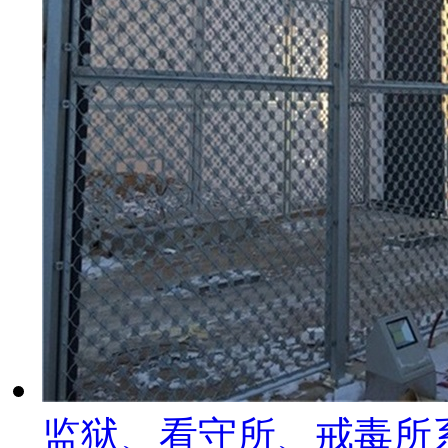
监狱、看守所、戒毒所